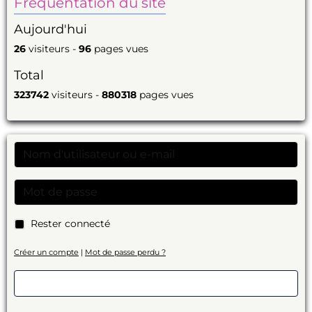
Fréquentation du site
Aujourd'hui
26
visiteurs -
96
pages vues
Total
323742
visiteurs -
880318
pages vues
Rester connecté
Créer un compte
|
Mot de passe perdu ?
Valider