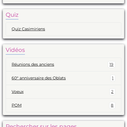
Quiz
Quiz Casimiriens
Vidéos
Réunions des anciens
19
60° anniversaire des Oblats
1
Voeux
2
POM
8
Rechercher sur les pages