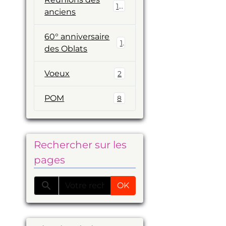
19
anciens
60° anniversaire
1
des Oblats
Voeux
2
POM
8
Rechercher sur les
pages
OK