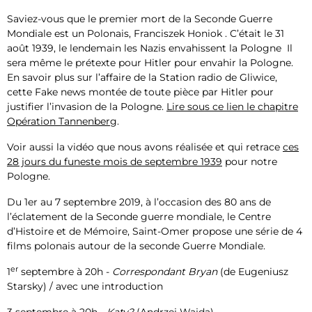
Saviez-vous que le premier mort de la Seconde Guerre
Mondiale est un Polonais, Franciszek Honiok . C’était le 31
août 1939, le lendemain les Nazis envahissent la Pologne Il
sera même le prétexte pour Hitler pour envahir la Pologne.
En savoir plus sur l’affaire de la Station radio de Gliwice,
cette Fake news montée de toute pièce par Hitler pour
justifier l’invasion de la Pologne.
Lire sous ce lien le chapitre
Opération Tannenberg
.
Voir aussi la vidéo que nous avons réalisée et qui retrace
ces
28 jours du funeste mois de septembre 1939
pour notre
Pologne.
Du 1er au 7 septembre 2019, à l’occasion des 80 ans de
l’éclatement de la Seconde guerre mondiale, le Centre
d’Histoire et de Mémoire, Saint-Omer propose une série de 4
films polonais autour de la seconde Guerre Mondiale.
er
1
septembre à 20h -
Correspondant Bryan
(de Eugeniusz
Starsky) / avec une introduction
3 septembre à 20h -
Katy?
(Andrzej Wajda)