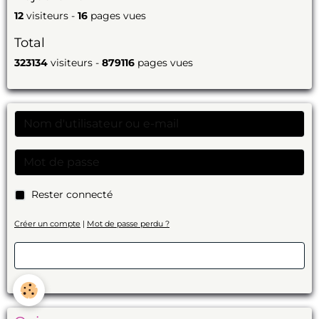
12
visiteurs -
16
pages vues
Total
323134
visiteurs -
879116
pages vues
Rester connecté
Créer un compte
|
Mot de passe perdu ?
Valider