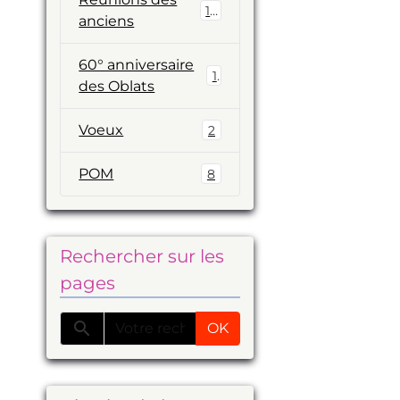
19
anciens
60° anniversaire
1
des Oblats
Voeux
2
POM
8
Rechercher sur les
pages
OK