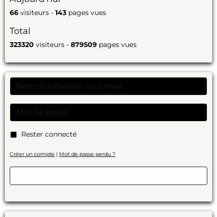
66
visiteurs -
143
pages vues
Total
323320
visiteurs -
879509
pages vues
Rester connecté
Créer un compte
|
Mot de passe perdu ?
Valider