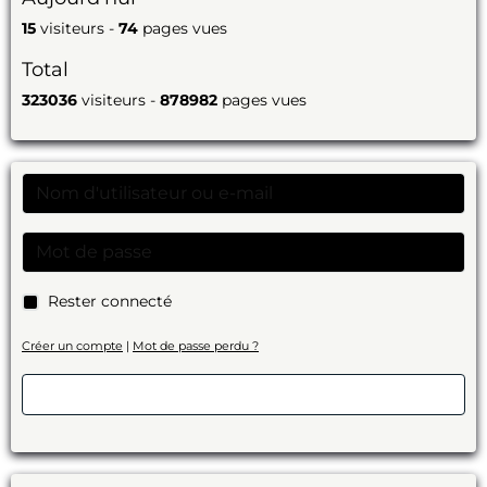
15
visiteurs -
74
pages vues
Total
323036
visiteurs -
878982
pages vues
Rester connecté
Créer un compte
|
Mot de passe perdu ?
Valider