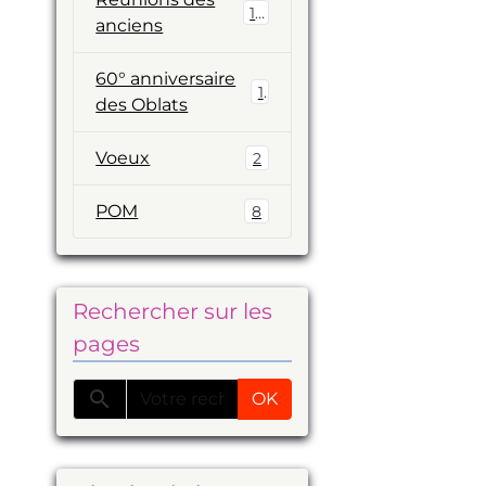
19
anciens
60° anniversaire
1
des Oblats
Voeux
2
POM
8
Rechercher sur les
pages
OK