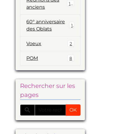
19
anciens
60° anniversaire
1
des Oblats
Voeux
2
POM
8
Rechercher sur les
pages
OK