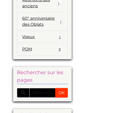
19
anciens
60° anniversaire
1
des Oblats
Voeux
2
POM
8
Rechercher sur les
pages
OK