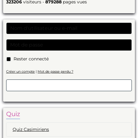
323206
visiteurs -
879288
pages vues
Rester connecté
Créer un compte
|
Mot de passe perdu ?
Valider
Quiz
Quiz Casimiriens