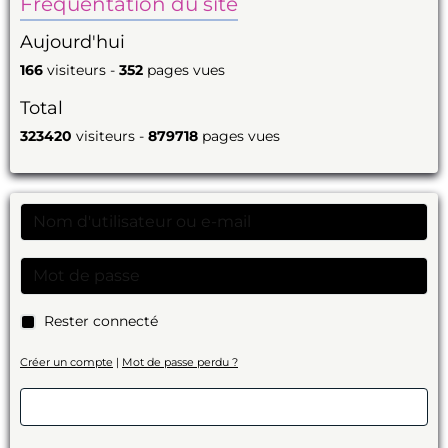
Fréquentation du site
Aujourd'hui
166
visiteurs -
352
pages vues
Total
323420
visiteurs -
879718
pages vues
Rester connecté
Créer un compte
|
Mot de passe perdu ?
Valider