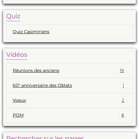
Quiz
Quiz Casimiriens
Vidéos
Réunions des anciens
19
60° anniversaire des Oblats
1
Voeux
2
POM
8
Rechercher sur les pages