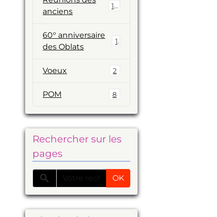
19
anciens
60° anniversaire
1
des Oblats
Voeux
2
POM
8
Rechercher sur les
pages
OK