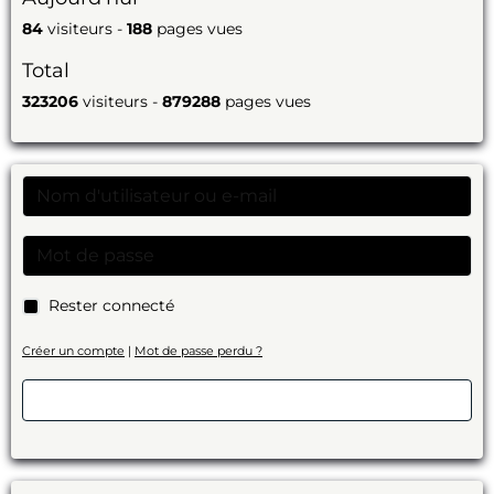
84
visiteurs -
188
pages vues
Total
323206
visiteurs -
879288
pages vues
Rester connecté
Créer un compte
|
Mot de passe perdu ?
Valider