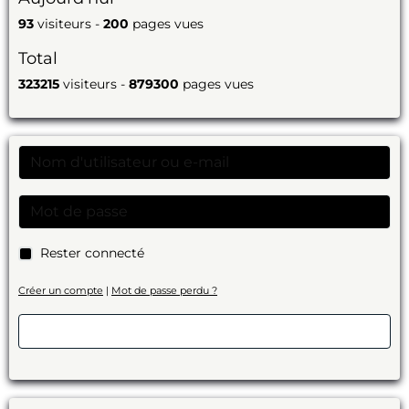
93
visiteurs -
200
pages vues
Total
323215
visiteurs -
879300
pages vues
Rester connecté
Créer un compte
|
Mot de passe perdu ?
Valider