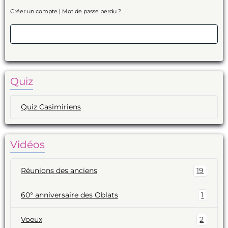
Créer un compte
|
Mot de passe perdu ?
Valider
Quiz
Quiz Casimiriens
Vidéos
Réunions des anciens
19
60° anniversaire des Oblats
1
Voeux
2