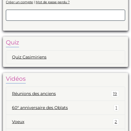
Créer un compte
|
Mot de passe perdu ?
Valider
Quiz
Quiz Casimiriens
Vidéos
Réunions des anciens
19
60° anniversaire des Oblats
1
Voeux
2