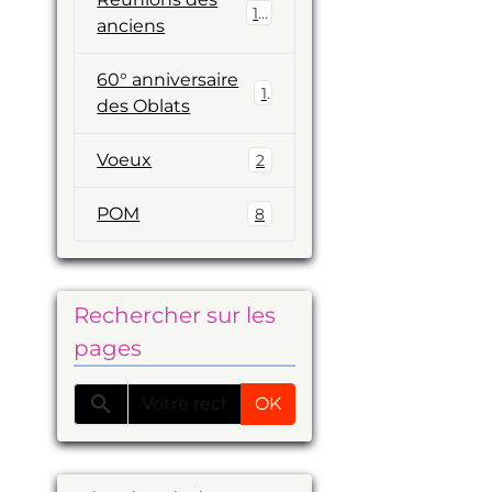
19
anciens
60° anniversaire
1
des Oblats
Voeux
2
POM
8
Rechercher sur les
pages
OK