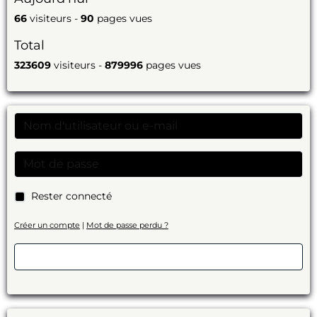
66
visiteurs -
90
pages vues
Total
323609
visiteurs -
879996
pages vues
Rester connecté
Créer un compte
|
Mot de passe perdu ?
Valider