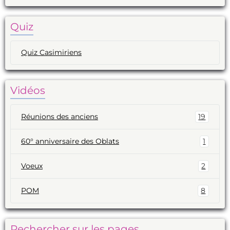
Quiz
Quiz Casimiriens
Vidéos
Réunions des anciens
19
60° anniversaire des Oblats
1
Voeux
2
POM
8
Rechercher sur les pages