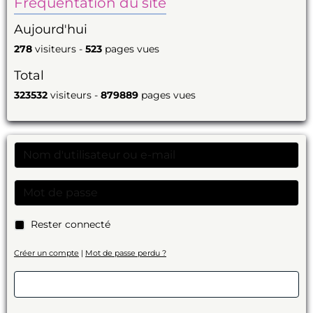
Fréquentation du site
Aujourd'hui
278
visiteurs -
523
pages vues
Total
323532
visiteurs -
879889
pages vues
Rester connecté
Créer un compte
|
Mot de passe perdu ?
Valider