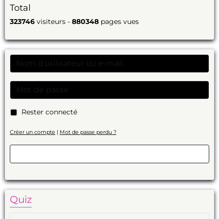
Total
323746
visiteurs -
880348
pages vues
Rester connecté
Créer un compte
|
Mot de passe perdu ?
Valider
Quiz