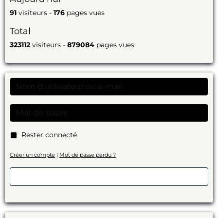
91
visiteurs -
176
pages vues
Total
323112
visiteurs -
879084
pages vues
Rester connecté
Créer un compte
|
Mot de passe perdu ?
Valider