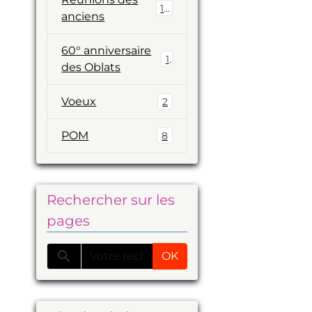
19
anciens
60° anniversaire
1
des Oblats
Voeux
2
POM
8
Rechercher sur les
pages
OK