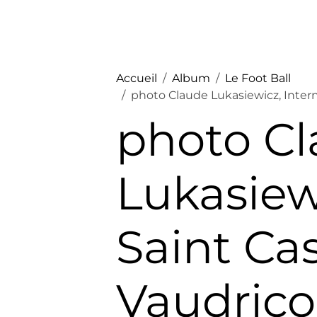
Accueil
Album
Le Foot Ball
photo Claude Lukasiewicz, Intern
photo C
Lukasiew
Saint Ca
Vaudrico