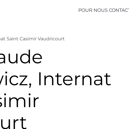
POUR NOUS CONTAC
at Saint Casimir Vaudricourt
laude
icz, Internat
simir
urt