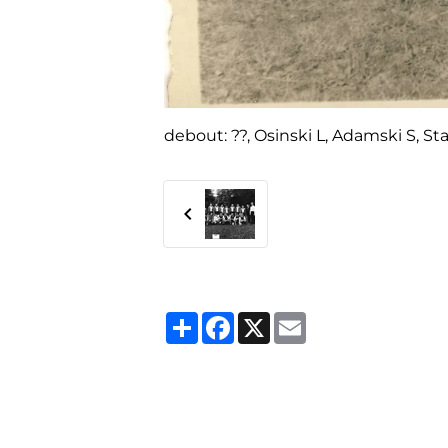
debout: ??, Osinski L, Adamski S, Sta
Partager
Facebook
X
Email