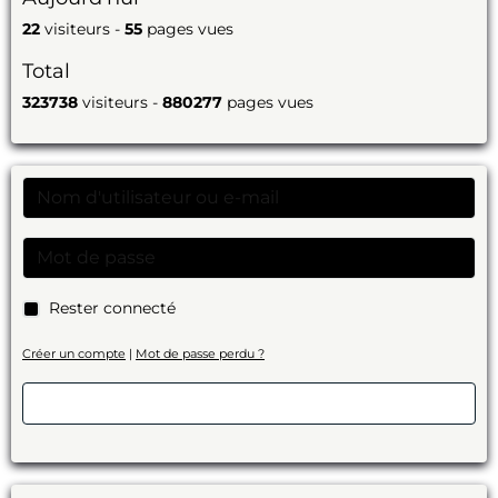
22
visiteurs -
55
pages vues
Total
323738
visiteurs -
880277
pages vues
Rester connecté
Créer un compte
|
Mot de passe perdu ?
Valider