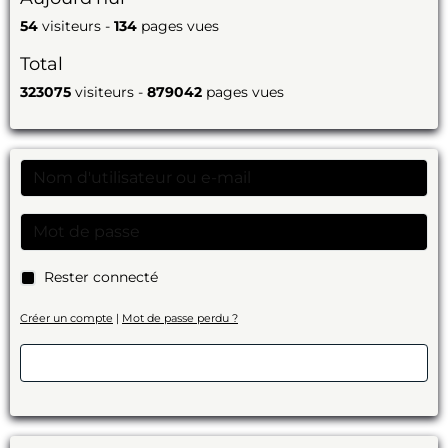
54
visiteurs -
134
pages vues
Total
323075
visiteurs -
879042
pages vues
Rester connecté
Créer un compte
|
Mot de passe perdu ?
Valider