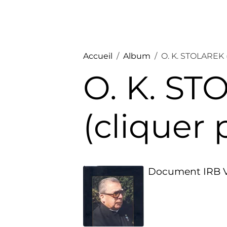
Accueil
Album
O. K. STOLAREK (
O. K. S
(cliquer 
Document IRB V