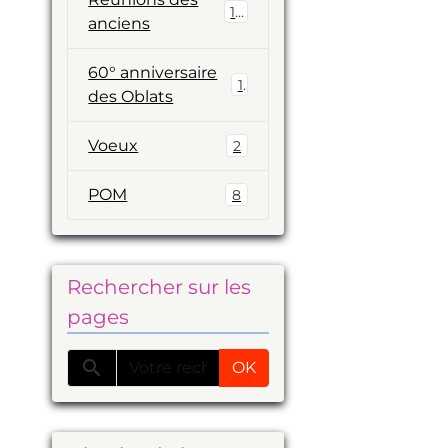
19
anciens
60° anniversaire
1
des Oblats
Voeux
2
POM
8
Rechercher sur les
pages
OK