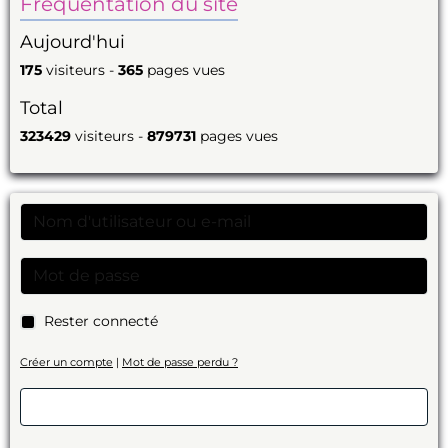
Fréquentation du site
Aujourd'hui
175
visiteurs -
365
pages vues
Total
323429
visiteurs -
879731
pages vues
Rester connecté
Créer un compte
|
Mot de passe perdu ?
Valider