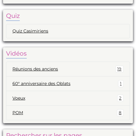
Quiz
Quiz Casimiriens
Vidéos
Réunions des anciens
19
60° anniversaire des Oblats
1
Voeux
2
POM
8
Rechercher sur les pages