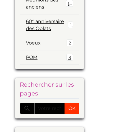
19
anciens
60° anniversaire
1
des Oblats
Voeux
2
POM
8
Rechercher sur les
pages
OK