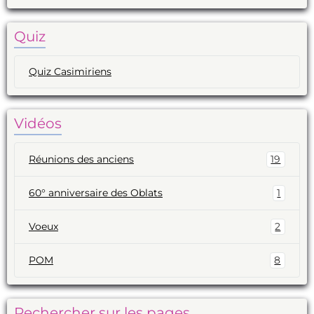
Quiz
Quiz Casimiriens
Vidéos
Réunions des anciens
19
60° anniversaire des Oblats
1
Voeux
2
POM
8
Rechercher sur les pages