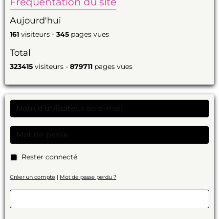
Fréquentation du site
Aujourd'hui
161
visiteurs -
345
pages vues
Total
323415
visiteurs -
879711
pages vues
Rester connecté
Créer un compte
|
Mot de passe perdu ?
Valider