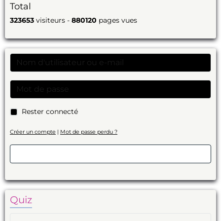
Total
323653
visiteurs -
880120
pages vues
Rester connecté
Créer un compte
|
Mot de passe perdu ?
Valider
Quiz