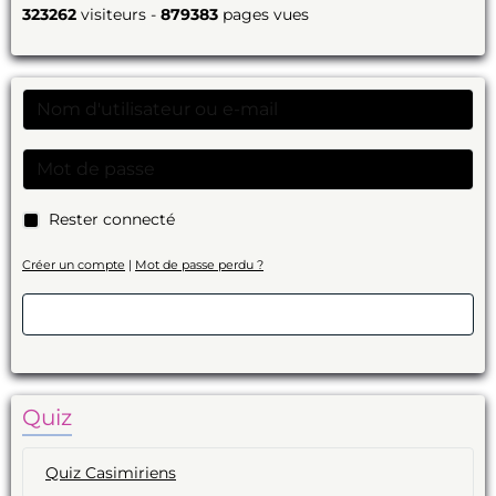
323262
visiteurs -
879383
pages vues
Rester connecté
Créer un compte
|
Mot de passe perdu ?
Valider
Quiz
Quiz Casimiriens