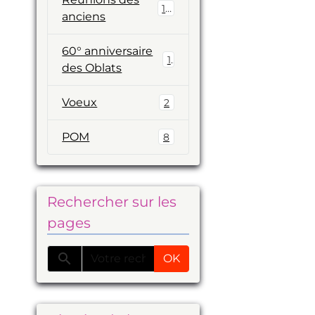
19
anciens
60° anniversaire
1
des Oblats
Voeux
2
POM
8
Rechercher sur les
pages
OK