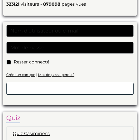
323121
visiteurs -
879098
pages vues
Rester connecté
Créer un compte
|
Mot de passe perdu ?
Valider
Quiz
Quiz Casimiriens