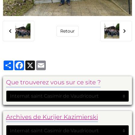
Retour
Partager
Facebook
X
Email
Que trouverez vous sur ce site ?
Archives de Kurijer Kazimierski