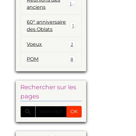
19
anciens
60° anniversaire
1
des Oblats
Voeux
2
POM
8
Rechercher sur les
pages
OK