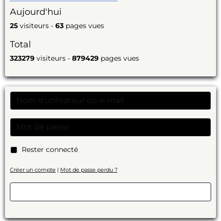
Aujourd'hui
25
visiteurs -
63
pages vues
Total
323279
visiteurs -
879429
pages vues
Rester connecté
Créer un compte
|
Mot de passe perdu ?
Valider