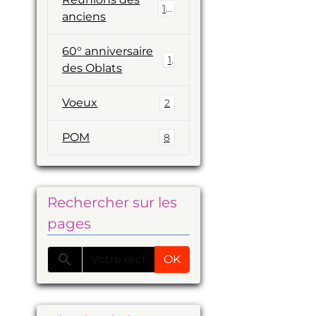
19
anciens
60° anniversaire
1
des Oblats
Voeux
2
POM
8
Rechercher sur les
pages
OK