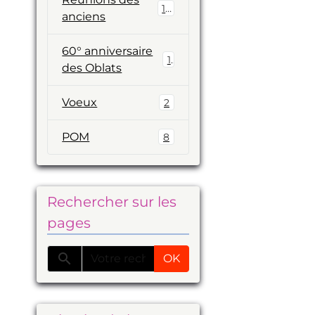
19
anciens
60° anniversaire
1
des Oblats
Voeux
2
POM
8
Rechercher sur les
pages
OK