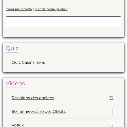
Créer un compte
|
Mot de passe perdu ?
Valider
Quiz
Quiz Casimiriens
Vidéos
Réunions des anciens
19
60° anniversaire des Oblats
1
Voeux
2