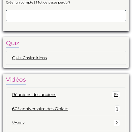
Créer un compte
|
Mot de passe perdu ?
Valider
Quiz
Quiz Casimiriens
Vidéos
Réunions des anciens
19
60° anniversaire des Oblats
1
Voeux
2