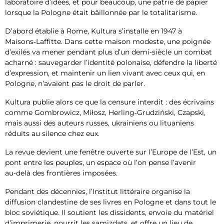
laboratoire d’idées, et pour beaucoup, une patrie de papier
lorsque la Pologne était bâillonnée par le totalitarisme.
D’abord établie à Rome, Kultura s’installe en 1947 à
Maisons‑Laffitte. Dans cette maison modeste, une poignée
d’exilés va mener pendant plus d’un demi‑siècle un combat
acharné : sauvegarder l’identité polonaise, défendre la liberté
d’expression, et maintenir un lien vivant avec ceux qui, en
Pologne, n’avaient pas le droit de parler.
Kultura publie alors ce que la censure interdit : des écrivains
comme Gombrowicz, Miłosz, Herling‑Grudziński, Czapski,
mais aussi des auteurs russes, ukrainiens ou lituaniens
réduits au silence chez eux.
La revue devient une fenêtre ouverte sur l’Europe de l’Est, un
pont entre les peuples, un espace où l’on pense l’avenir
au‑delà des frontières imposées.
Pendant des décennies, l’Institut littéraire organise la
diffusion clandestine de ses livres en Pologne et dans tout le
bloc soviétique. Il soutient les dissidents, envoie du matériel
d’imprimerie, nourrit les samizdats, et offre un lieu de