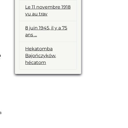
Le 11 novembre 1918
vu au trav
8 juin 1945, il y a 75
ans ...
Hekatomba
e
Bajończyków,
hécatom
a