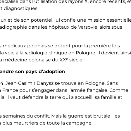
écialise dans l’utilisation des rayons X, encore récents, e
t diagnostiques.
ux et de son potentiel, lui confie une mission essentiell
 radiographie dans les hôpitaux de Varsovie, alors sous
ts médicaux polonais se dotent pour la première fois
oie à la radiologie clinique en Pologne. Il devient ains
 la médecine polonaise du XXᵉ siècle.
éfendre son pays d’adoption
14, Jean‑Casimir Danysz se trouve en Pologne. Sans
n France pour s’engager dans l’armée française. Comme
il veut défendre la terre qui a accueilli sa famille et
s semaines du conflit. Mais la guerre est brutale : les
es plus meurtriers de toute la campagne.