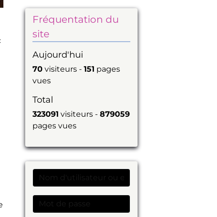
Fréquentation du
site
c
Aujourd'hui
70
visiteurs -
151
pages
vues
Total
323091
visiteurs -
879059
pages vues
e