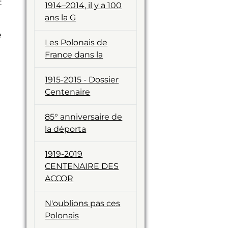
t
1914–2014, il y a 100
ans la G
e
Les Polonais de
France dans la
1915-2015 - Dossier
Centenaire
i
85° anniversaire de
la déporta
1919-2019
CENTENAIRE DES
ACCOR
N'oublions pas ces
Polonais