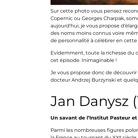
Sur cette photo vous pensez reconna
Copernic ou Georges Charpak, sommi
aujourd'hui, je vous propose d'élar
des noms moins connus voire même 
de personnalité à célébrer en cette
Evidemment, toute la richesse du d
cet épisode. Inimaginable !
Je vous propose donc de découvrir J
docteur Andrzej Burzynski et quel
Jan Danysz (
Un savant de l’Institut Pasteur e
Parmi les nombreuses figures polona
la France au tournant du XXᵉ siècle