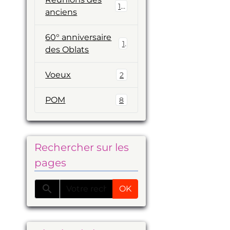
19
anciens
60° anniversaire
1
des Oblats
Voeux
2
POM
8
Rechercher sur les
pages
OK