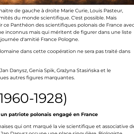
itre de gauche à droite Marie Curie, Louis Pasteur,
tés du monde scientifique. C'est possible. Mais
gir ce Panthéon des scientifiques polonais de France ave
inconnus mais qui méritent de figurer dans une liste
 journée d'amitié France Pologne.
omaine dans cette coopération ne sera pas traité dans
an Danysz, Genia Spik, Grażyna Stasińska et le
ques autres figures marquantes.
1960-1928)
t un patriote polonais engagé en France
ises qui ont marqué la vie scientifique et associative d
, Jan Danysz occupe une place singulière. Biologiste,