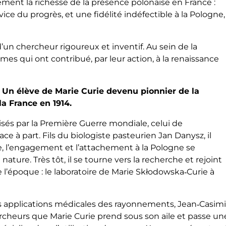
tement la richesse de la présence polonaise en France :
vice du progrès, et une fidélité indéfectible à la Pologne,
e d’un chercheur rigoureux et inventif. Au sein de la
mes qui ont contribué, par leur action, à la renaissance
: Un élève de Marie Curie devenu pionnier de la
la France en 1914.
risés par la Première Guerre mondiale, celui de
e à part. Fils du biologiste pasteurien Jan Danysz, il
e, l’engagement et l’attachement à la Pologne se
re. Très tôt, il se tourne vers la recherche et rejoint
de l’époque : le laboratoire de Marie Skłodowska‑Curie à
 les applications médicales des rayonnements, Jean‑Casimi
rcheurs que Marie Curie prend sous son aile et passe un