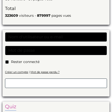
Total
323609
visiteurs -
879997
pages vues
Rester connecté
Créer un compte
|
Mot de passe perdu ?
Valider
Quiz