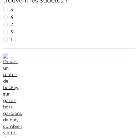
trouvent les Sudètes ?
5
4
2
3
1