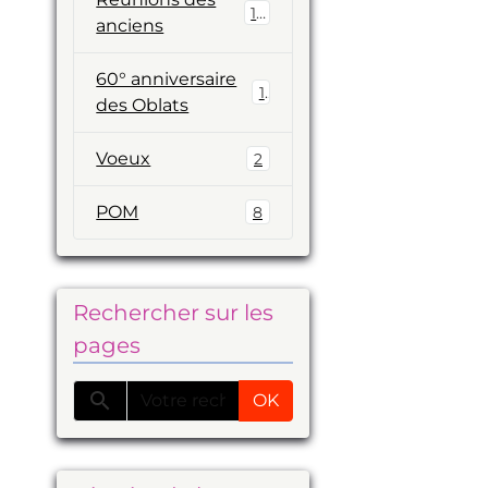
19
anciens
60° anniversaire
1
des Oblats
Voeux
2
POM
8
Rechercher sur les
pages
OK