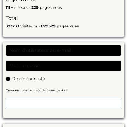
111
visiteurs -
229
pages vues
Total
323233
visiteurs -
879329
pages vues
Rester connecté
Créer un compte
|
Mot de passe perdu ?
Valider