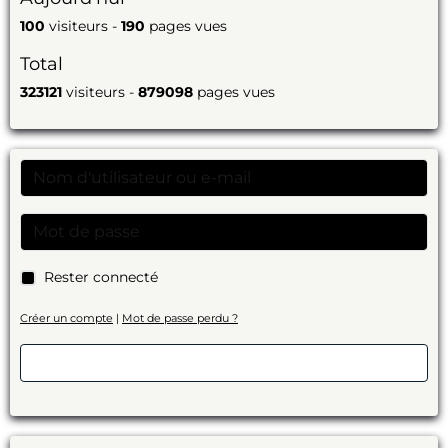
100
visiteurs -
190
pages vues
Total
323121
visiteurs -
879098
pages vues
Rester connecté
Créer un compte
|
Mot de passe perdu ?
Valider