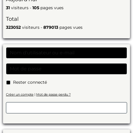
31
visiteurs -
105
pages vues
Total
323052
visiteurs -
879013
pages vues
Rester connecté
Créer un compte
|
Mot de passe perdu ?
Valider