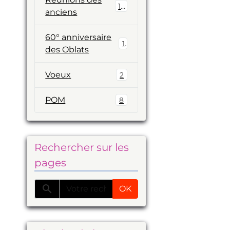
19
anciens
60° anniversaire
1
des Oblats
Voeux
2
POM
8
Rechercher sur les
pages
OK