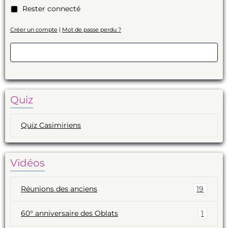
Rester connecté
Créer un compte
|
Mot de passe perdu ?
Valider
Quiz
Quiz Casimiriens
Vidéos
Réunions des anciens
19
60° anniversaire des Oblats
1