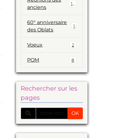
19
anciens
60° anniversaire
1
des Oblats
Voeux
2
POM
8
Rechercher sur les
pages
OK