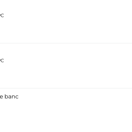
PC
PC
le banc