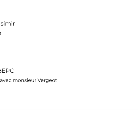
asimir
s
 BEPC
p avec monsieur Vergeot