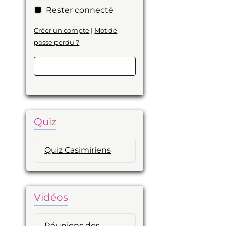
Rester connecté
Créer un compte
|
Mot de
passe perdu ?
Valider
Quiz
Quiz Casimiriens
Vidéos
Réunions des