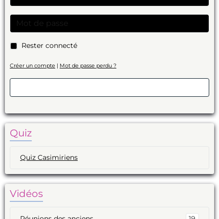
Rester connecté
Créer un compte
|
Mot de passe perdu ?
Valider
Quiz
Quiz Casimiriens
Vidéos
Réunions des anciens
19