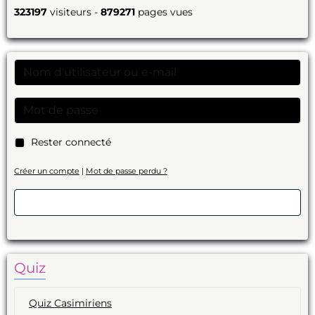
323197
visiteurs -
879271
pages vues
Rester connecté
Créer un compte
|
Mot de passe perdu ?
Valider
Quiz
Quiz Casimiriens