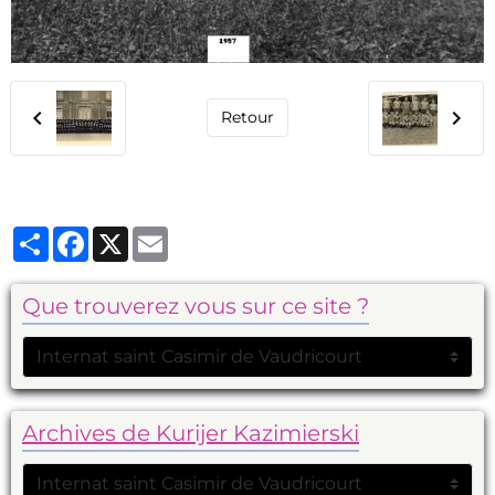
Retour
Partager
Facebook
X
Email
Que trouverez vous sur ce site ?
Archives de Kurijer Kazimierski